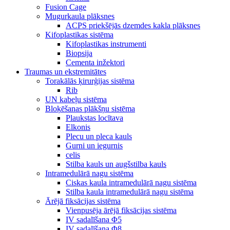
Fusion Cage
Mugurkaula plāksnes
ACPS priekšējās dzemdes kakla plāksnes
Kifoplastikas sistēma
Kifoplastikas instrumenti
Biopsija
Cementa inžektori
Traumas un ekstremitātes
Torakālās ķirurģijas sistēma
Rib
UN kabeļu sistēma
Bloķēšanas plākšņu sistēma
Plaukstas locītava
Elkonis
Plecu un pleca kauls
Gurni un iegurnis
celis
Stilba kauls un augšstilba kauls
Intramedulārā nagu sistēma
Ciskas kaula intramedulārā nagu sistēma
Stilba kaula intramedulārā nagu sistēma
Ārējā fiksācijas sistēma
Vienpusēja ārējā fiksācijas sistēma
IV sadalīšana Φ5
IV sadalīšana Φ8