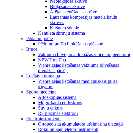
Nebloķējoša skrūve
Bloķēšanas skrūve
Ārējai skenēšanas skrūve
Lauzāmas kompresijas metāla kaulu
skrūves
Kiršnera stieple
Kanulēta skrūvju sistēma
Pēda un potīte
Pēdu un potīšu bloķēšanas plāksne
Brūce
Vakuuma blīvējuma drenāžas ierīce un piederumi
NPWT mašīna
Vienreizējās lietošanas vakuuma blīvēšanas
drenāžas pārsējs
Locītavu nomaiņa
Vienreizējās lietošanas medicīniskais pulsa
irigators
Sporta medicīna
Artoskopijas sistēma
Mugurkaula endoskops
Šuvju enkurs
RF plazmas elektrodi
Elektroinstrumenti
Ortopēdiskā akumulatora urbjmašīna un zāģis
Roku un kāju elektroinstrumenti