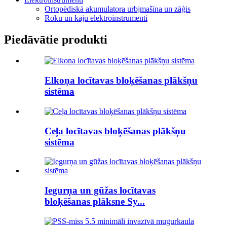
Ortopēdiskā akumulatora urbjmašīna un zāģis
Roku un kāju elektroinstrumenti
Piedāvātie produkti
Elkoņa locītavas bloķēšanas plākšņu
sistēma
Ceļa locītavas bloķēšanas plākšņu
sistēma
Iegurņa un gūžas locītavas
bloķēšanas plāksne Sy...