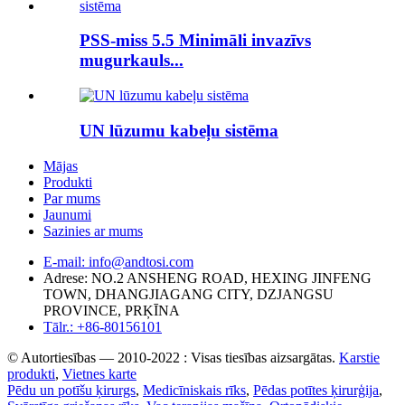
PSS-miss 5.5 Minimāli invazīvs
mugurkauls...
UN lūzumu kabeļu sistēma
Mājas
Produkti
Par mums
Jaunumi
Sazinies ar mums
E-mail: info@andtosi.com
Adrese: NO.2 ANSHENG ROAD, HEXING JINFENG
TOWN, DHANGJIAGANG CITY, DZJANGSU
PROVINCE, PRĶĪNA
Tālr.: +86-80156101
© Autortiesības — 2010-2022 : Visas tiesības aizsargātas.
Karstie
produkti
,
Vietnes karte
Pēdu un potīšu ķirurgs
,
Medicīniskais rīks
,
Pēdas potītes ķirurģija
,