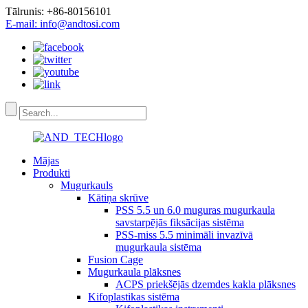
Tālrunis: +86-80156101
E-mail: info@andtosi.com
Mājas
Produkti
Mugurkauls
Kātiņa skrūve
PSS 5.5 un 6.0 muguras mugurkaula
savstarpējās fiksācijas sistēma
PSS-miss 5.5 minimāli invazīvā
mugurkaula sistēma
Fusion Cage
Mugurkaula plāksnes
ACPS priekšējās dzemdes kakla plāksnes
Kifoplastikas sistēma