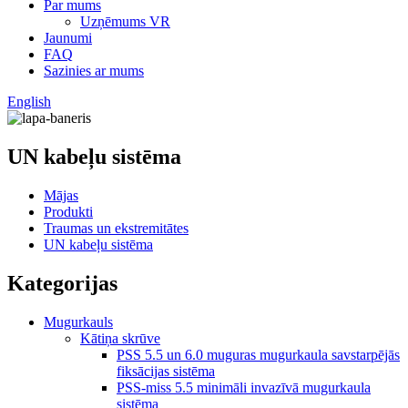
Par mums
Uzņēmums VR
Jaunumi
FAQ
Sazinies ar mums
English
UN kabeļu sistēma
Mājas
Produkti
Traumas un ekstremitātes
UN kabeļu sistēma
Kategorijas
Mugurkauls
Kātiņa skrūve
PSS 5.5 un 6.0 muguras mugurkaula savstarpējās
fiksācijas sistēma
PSS-miss 5.5 minimāli invazīvā mugurkaula
sistēma