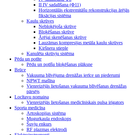
II IV sadalīšana (Φ11)
Horizontālās ekstremitāšu rekonstrukcijas ārējās
fiksācijas sistēma
Kaulu skrūves
Nebloķējoša skrūve
Bloķēšanas skrūve
Ārējai skenēšanas skrūve
Lauzāmas kompresijas metāla kaulu skrūves
Kiršnera stieple
Kanulēta skrūvju sistēma
Pēda un potīte
Pēdu un potīšu bloķēšanas plāksne
Brūce
Vakuuma blīvējuma drenāžas ierīce un piederumi
NPWT mašīna
Vienreizējās lietošanas vakuuma blīvēšanas drenāžas
pārsējs
Locītavu nomaiņa
Vienreizējās lietošanas medicīniskais pulsa irigators
Sporta medicīna
Artoskopijas sistēma
Mugurkaula endoskops
Šuvju enkurs
RF plazmas elektrodi
Elektroinstrumenti