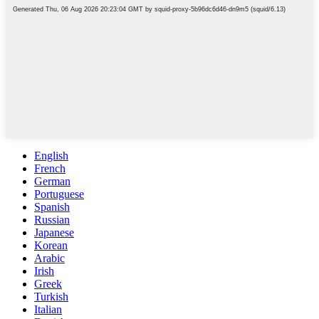
English
French
German
Portuguese
Spanish
Russian
Japanese
Korean
Arabic
Irish
Greek
Turkish
Italian