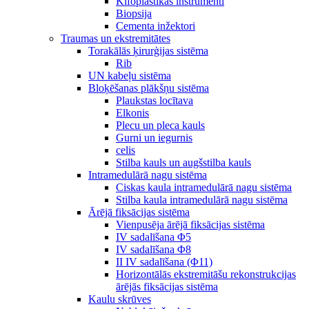
Kifoplastikas instrumenti
Biopsija
Cementa inžektori
Traumas un ekstremitātes
Torakālās ķirurģijas sistēma
Rib
UN kabeļu sistēma
Bloķēšanas plākšņu sistēma
Plaukstas locītava
Elkonis
Plecu un pleca kauls
Gurni un iegurnis
celis
Stilba kauls un augšstilba kauls
Intramedulārā nagu sistēma
Ciskas kaula intramedulārā nagu sistēma
Stilba kaula intramedulārā nagu sistēma
Ārējā fiksācijas sistēma
Vienpusēja ārējā fiksācijas sistēma
IV sadalīšana Φ5
IV sadalīšana Φ8
II IV sadalīšana (Φ11)
Horizontālās ekstremitāšu rekonstrukcijas
ārējās fiksācijas sistēma
Kaulu skrūves