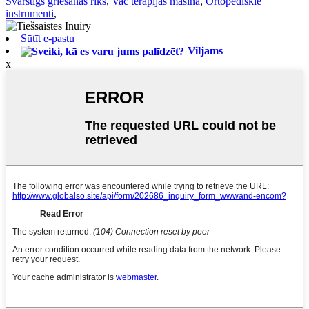
Svārstīgs griešanas rīks
,
Vac terapijas mašīna
,
Ortopēdiskie
instrumenti
,
Sūtīt e-pastu
Viljams
x