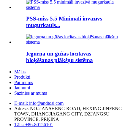
PSS-miss 5.5 Minimāli invazīvs
mugurkauls...
Iegurņa un gūžas locītavas
bloķēšanas plākšņu sistēma
Mājas
Produkti
Par mums
Jaunumi
Sazinies ar mums
E-mail: info@andtosi.com
Adrese: NO.2 ANSHENG ROAD, HEXING JINFENG
TOWN, DHANGJIAGANG CITY, DZJANGSU
PROVINCE, PRĶĪNA
Tālr.: +86-80156101