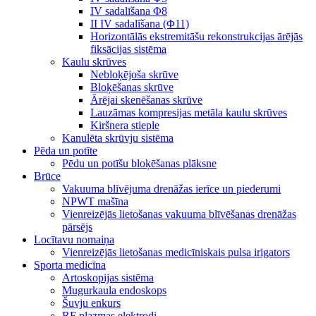
IV sadalīšana Φ8
II IV sadalīšana (Φ11)
Horizontālās ekstremitāšu rekonstrukcijas ārējās
fiksācijas sistēma
Kaulu skrūves
Nebloķējoša skrūve
Bloķēšanas skrūve
Ārējai skenēšanas skrūve
Lauzāmas kompresijas metāla kaulu skrūves
Kiršnera stieple
Kanulēta skrūvju sistēma
Pēda un potīte
Pēdu un potīšu bloķēšanas plāksne
Brūce
Vakuuma blīvējuma drenāžas ierīce un piederumi
NPWT mašīna
Vienreizējās lietošanas vakuuma blīvēšanas drenāžas
pārsējs
Locītavu nomaiņa
Vienreizējās lietošanas medicīniskais pulsa irigators
Sporta medicīna
Artoskopijas sistēma
Mugurkaula endoskops
Šuvju enkurs
RF plazmas elektrodi