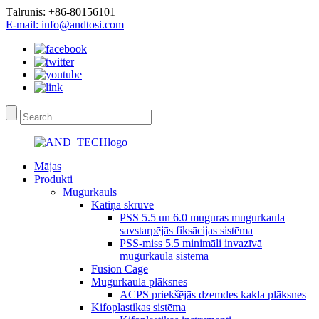
Tālrunis: +86-80156101
E-mail: info@andtosi.com
Mājas
Produkti
Mugurkauls
Kātiņa skrūve
PSS 5.5 un 6.0 muguras mugurkaula
savstarpējās fiksācijas sistēma
PSS-miss 5.5 minimāli invazīvā
mugurkaula sistēma
Fusion Cage
Mugurkaula plāksnes
ACPS priekšējās dzemdes kakla plāksnes
Kifoplastikas sistēma