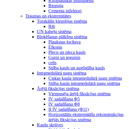
Kifoplastikas instrumenti
Biopsija
Cementa inžektori
Traumas un ekstremitātes
Torakālās ķirurģijas sistēma
Rib
UN kabeļu sistēma
Bloķēšanas plākšņu sistēma
Plaukstas locītava
Elkonis
Plecu un pleca kauls
Gurni un iegurnis
celis
Stilba kauls un augšstilba kauls
Intramedulārā nagu sistēma
Ciskas kaula intramedulārā nagu sistēma
Stilba kaula intramedulārā nagu sistēma
Ārējā fiksācijas sistēma
Vienpusēja ārējā fiksācijas sistēma
IV sadalīšana Φ5
IV sadalīšana Φ8
II IV sadalīšana (Φ11)
Horizontālās ekstremitāšu rekonstrukcijas
ārējās fiksācijas sistēma
Kaulu skrūves