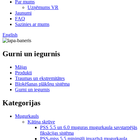
Par mums
Uzņēmums VR
Jaunumi
FAQ
Sazinies ar mums
English
Gurni un iegurnis
Mājas
Produkti
Traumas un ekstremitātes
Bloķēšanas plākšņu sistēma
Gurni un iegurnis
Kategorijas
Mugurkauls
Kātiņa skrūve
PSS 5.5 un 6.0 muguras mugurkaula savstarpējās
fiksācijas sistēma
PSS-miss 5.5 minimāli invazīvā mugurkaula