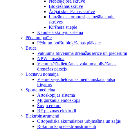
Nebloķējoša skrūve
Bloķēšanas skrūve
Ārējai skenēšanas skrūve
Lauzāmas kompresijas metāla kaulu
skrūves
Kiršnera stieple
Kanulēta skrūvju sistēma
Pēda un potīte
Pēdu un potīšu bloķēšanas plāksne
Brūce
Vakuuma blīvējuma drenāžas ierīce un piederumi
NPWT mašīna
Vienreizējās lietošanas vakuuma blīvēšanas
drenāžas pārsējs
Locītavu nomaiņa
Vienreizējās lietošanas medicīniskais pulsa
irigators
Sporta medicīna
Artoskopijas sistēma
Mugurkaula endoskops
Šuvju enkurs
RF plazmas elektrodi
Elektroinstrumenti
Ortopēdiskā akumulatora urbjmašīna un zāģis
Roku un kāju elektroinstrumenti