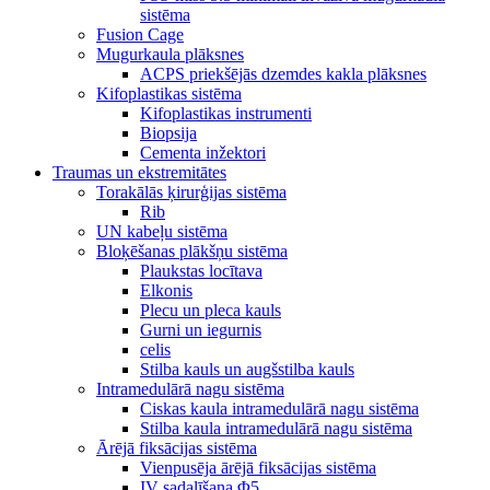
sistēma
Fusion Cage
Mugurkaula plāksnes
ACPS priekšējās dzemdes kakla plāksnes
Kifoplastikas sistēma
Kifoplastikas instrumenti
Biopsija
Cementa inžektori
Traumas un ekstremitātes
Torakālās ķirurģijas sistēma
Rib
UN kabeļu sistēma
Bloķēšanas plākšņu sistēma
Plaukstas locītava
Elkonis
Plecu un pleca kauls
Gurni un iegurnis
celis
Stilba kauls un augšstilba kauls
Intramedulārā nagu sistēma
Ciskas kaula intramedulārā nagu sistēma
Stilba kaula intramedulārā nagu sistēma
Ārējā fiksācijas sistēma
Vienpusēja ārējā fiksācijas sistēma
IV sadalīšana Φ5