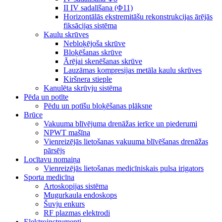
II IV sadalīšana (Φ11)
Horizontālās ekstremitāšu rekonstrukcijas ārējās
fiksācijas sistēma
Kaulu skrūves
Nebloķējoša skrūve
Bloķēšanas skrūve
Ārējai skenēšanas skrūve
Lauzāmas kompresijas metāla kaulu skrūves
Kiršnera stieple
Kanulēta skrūvju sistēma
Pēda un potīte
Pēdu un potīšu bloķēšanas plāksne
Brūce
Vakuuma blīvējuma drenāžas ierīce un piederumi
NPWT mašīna
Vienreizējās lietošanas vakuuma blīvēšanas drenāžas
pārsējs
Locītavu nomaiņa
Vienreizējās lietošanas medicīniskais pulsa irigators
Sporta medicīna
Artoskopijas sistēma
Mugurkaula endoskops
Šuvju enkurs
RF plazmas elektrodi
Elektroinstrumenti