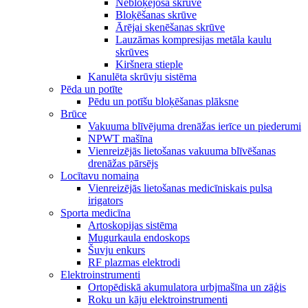
Nebloķējoša skrūve
Bloķēšanas skrūve
Ārējai skenēšanas skrūve
Lauzāmas kompresijas metāla kaulu
skrūves
Kiršnera stieple
Kanulēta skrūvju sistēma
Pēda un potīte
Pēdu un potīšu bloķēšanas plāksne
Brūce
Vakuuma blīvējuma drenāžas ierīce un piederumi
NPWT mašīna
Vienreizējās lietošanas vakuuma blīvēšanas
drenāžas pārsējs
Locītavu nomaiņa
Vienreizējās lietošanas medicīniskais pulsa
irigators
Sporta medicīna
Artoskopijas sistēma
Mugurkaula endoskops
Šuvju enkurs
RF plazmas elektrodi
Elektroinstrumenti
Ortopēdiskā akumulatora urbjmašīna un zāģis
Roku un kāju elektroinstrumenti