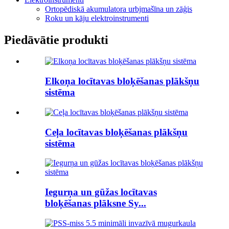
Ortopēdiskā akumulatora urbjmašīna un zāģis
Roku un kāju elektroinstrumenti
Piedāvātie produkti
Elkoņa locītavas bloķēšanas plākšņu
sistēma
Ceļa locītavas bloķēšanas plākšņu
sistēma
Iegurņa un gūžas locītavas
bloķēšanas plāksne Sy...