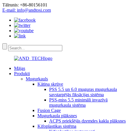
Tālrunis: +86-80156101
E-mail: info@andtosi.com
Mājas
Produkti
Mugurkauls
Kātiņa skrūve
PSS 5.5 un 6.0 muguras mugurkaula
savstarpējās fiksācijas sistēma
PSS-miss 5.5 minimāli invazīvā
mugurkaula sistēma
Fusion Cage
Mugurkaula plāksnes
ACPS priekšējās dzemdes kakla plāksnes
Kifoplastikas sistēma