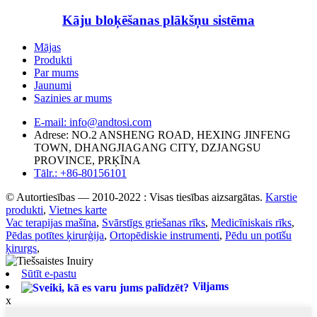
Kāju bloķēšanas plākšņu sistēma
Mājas
Produkti
Par mums
Jaunumi
Sazinies ar mums
E-mail: info@andtosi.com
Adrese: NO.2 ANSHENG ROAD, HEXING JINFENG
TOWN, DHANGJIAGANG CITY, DZJANGSU
PROVINCE, PRĶĪNA
Tālr.: +86-80156101
© Autortiesības — 2010-2022 : Visas tiesības aizsargātas.
Karstie
produkti
,
Vietnes karte
Vac terapijas mašīna
,
Svārstīgs griešanas rīks
,
Medicīniskais rīks
,
Pēdas potītes ķirurģija
,
Ortopēdiskie instrumenti
,
Pēdu un potīšu
ķirurgs
,
Sūtīt e-pastu
Viljams
x