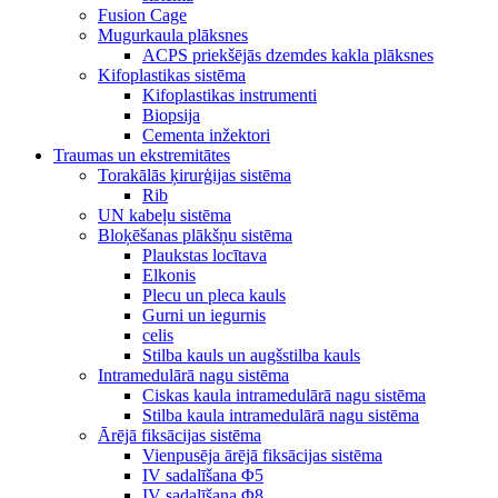
Fusion Cage
Mugurkaula plāksnes
ACPS priekšējās dzemdes kakla plāksnes
Kifoplastikas sistēma
Kifoplastikas instrumenti
Biopsija
Cementa inžektori
Traumas un ekstremitātes
Torakālās ķirurģijas sistēma
Rib
UN kabeļu sistēma
Bloķēšanas plākšņu sistēma
Plaukstas locītava
Elkonis
Plecu un pleca kauls
Gurni un iegurnis
celis
Stilba kauls un augšstilba kauls
Intramedulārā nagu sistēma
Ciskas kaula intramedulārā nagu sistēma
Stilba kaula intramedulārā nagu sistēma
Ārējā fiksācijas sistēma
Vienpusēja ārējā fiksācijas sistēma
IV sadalīšana Φ5
IV sadalīšana Φ8