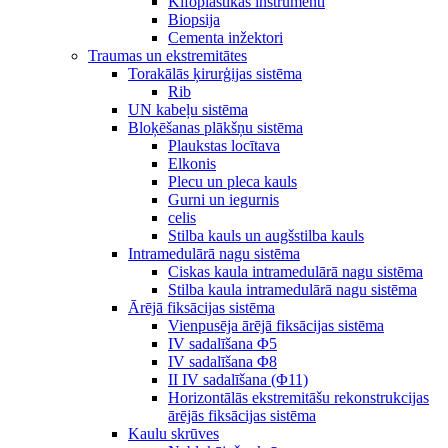
Kifoplastikas instrumenti
Biopsija
Cementa inžektori
Traumas un ekstremitātes
Torakālās ķirurģijas sistēma
Rib
UN kabeļu sistēma
Bloķēšanas plākšņu sistēma
Plaukstas locītava
Elkonis
Plecu un pleca kauls
Gurni un iegurnis
celis
Stilba kauls un augšstilba kauls
Intramedulārā nagu sistēma
Ciskas kaula intramedulārā nagu sistēma
Stilba kaula intramedulārā nagu sistēma
Ārējā fiksācijas sistēma
Vienpusēja ārējā fiksācijas sistēma
IV sadalīšana Φ5
IV sadalīšana Φ8
II IV sadalīšana (Φ11)
Horizontālās ekstremitāšu rekonstrukcijas
ārējās fiksācijas sistēma
Kaulu skrūves