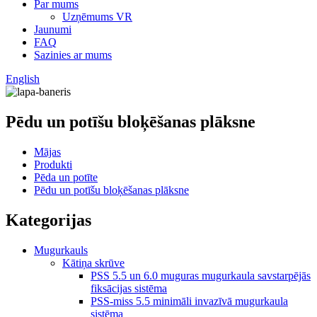
Par mums
Uzņēmums VR
Jaunumi
FAQ
Sazinies ar mums
English
Pēdu un potīšu bloķēšanas plāksne
Mājas
Produkti
Pēda un potīte
Pēdu un potīšu bloķēšanas plāksne
Kategorijas
Mugurkauls
Kātiņa skrūve
PSS 5.5 un 6.0 muguras mugurkaula savstarpējās
fiksācijas sistēma
PSS-miss 5.5 minimāli invazīvā mugurkaula
sistēma