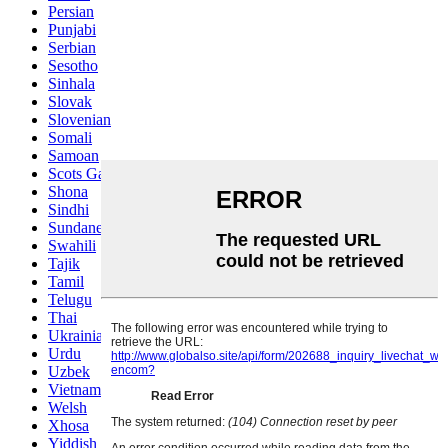
Persian
Punjabi
Serbian
Sesotho
Sinhala
Slovak
Slovenian
Somali
Samoan
Scots Gaelic
Shona
Sindhi
Sundanese
Swahili
Tajik
Tamil
Telugu
Thai
Ukrainian
Urdu
Uzbek
Vietnamese
Welsh
Xhosa
Yiddish