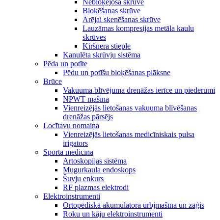
Nebloķējoša skrūve
Bloķēšanas skrūve
Ārējai skenēšanas skrūve
Lauzāmas kompresijas metāla kaulu
skrūves
Kiršnera stieple
Kanulēta skrūvju sistēma
Pēda un potīte
Pēdu un potīšu bloķēšanas plāksne
Brūce
Vakuuma blīvējuma drenāžas ierīce un piederumi
NPWT mašīna
Vienreizējās lietošanas vakuuma blīvēšanas
drenāžas pārsējs
Locītavu nomaiņa
Vienreizējās lietošanas medicīniskais pulsa
irigators
Sporta medicīna
Artoskopijas sistēma
Mugurkaula endoskops
Šuvju enkurs
RF plazmas elektrodi
Elektroinstrumenti
Ortopēdiskā akumulatora urbjmašīna un zāģis
Roku un kāju elektroinstrumenti