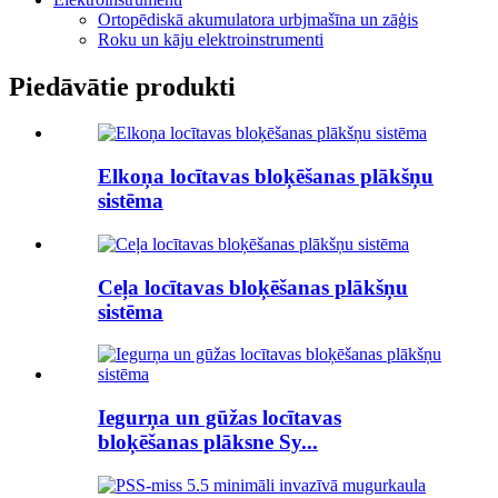
Ortopēdiskā akumulatora urbjmašīna un zāģis
Roku un kāju elektroinstrumenti
Piedāvātie produkti
Elkoņa locītavas bloķēšanas plākšņu
sistēma
Ceļa locītavas bloķēšanas plākšņu
sistēma
Iegurņa un gūžas locītavas
bloķēšanas plāksne Sy...