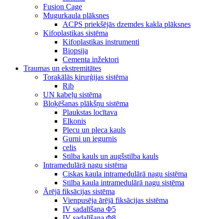
Fusion Cage
Mugurkaula plāksnes
ACPS priekšējās dzemdes kakla plāksnes
Kifoplastikas sistēma
Kifoplastikas instrumenti
Biopsija
Cementa inžektori
Traumas un ekstremitātes
Torakālās ķirurģijas sistēma
Rib
UN kabeļu sistēma
Bloķēšanas plākšņu sistēma
Plaukstas locītava
Elkonis
Plecu un pleca kauls
Gurni un iegurnis
celis
Stilba kauls un augšstilba kauls
Intramedulārā nagu sistēma
Ciskas kaula intramedulārā nagu sistēma
Stilba kaula intramedulārā nagu sistēma
Ārējā fiksācijas sistēma
Vienpusēja ārējā fiksācijas sistēma
IV sadalīšana Φ5
IV sadalīšana Φ8