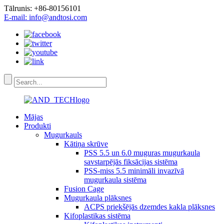
Tālrunis: +86-80156101
E-mail: info@andtosi.com
Mājas
Produkti
Mugurkauls
Kātiņa skrūve
PSS 5.5 un 6.0 muguras mugurkaula
savstarpējās fiksācijas sistēma
PSS-miss 5.5 minimāli invazīvā
mugurkaula sistēma
Fusion Cage
Mugurkaula plāksnes
ACPS priekšējās dzemdes kakla plāksnes
Kifoplastikas sistēma