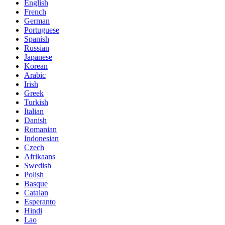
English
French
German
Portuguese
Spanish
Russian
Japanese
Korean
Arabic
Irish
Greek
Turkish
Italian
Danish
Romanian
Indonesian
Czech
Afrikaans
Swedish
Polish
Basque
Catalan
Esperanto
Hindi
Lao