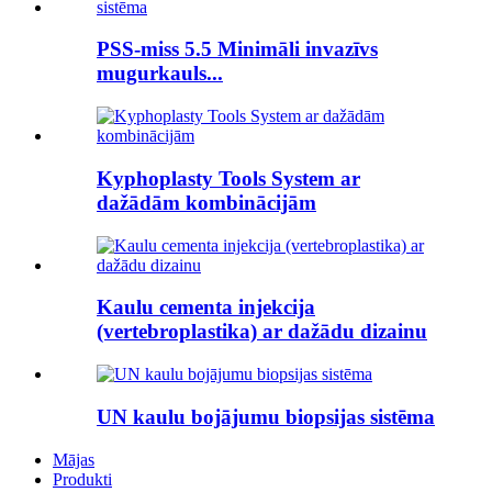
PSS-miss 5.5 Minimāli invazīvs
mugurkauls...
Kyphoplasty Tools System ar
dažādām kombinācijām
Kaulu cementa injekcija
(vertebroplastika) ar dažādu dizainu
UN kaulu bojājumu biopsijas sistēma
Mājas
Produkti