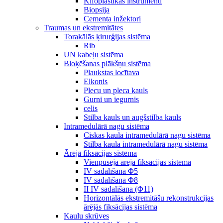
Kifoplastikas instrumenti
Biopsija
Cementa inžektori
Traumas un ekstremitātes
Torakālās ķirurģijas sistēma
Rib
UN kabeļu sistēma
Bloķēšanas plākšņu sistēma
Plaukstas locītava
Elkonis
Plecu un pleca kauls
Gurni un iegurnis
celis
Stilba kauls un augšstilba kauls
Intramedulārā nagu sistēma
Ciskas kaula intramedulārā nagu sistēma
Stilba kaula intramedulārā nagu sistēma
Ārējā fiksācijas sistēma
Vienpusēja ārējā fiksācijas sistēma
IV sadalīšana Φ5
IV sadalīšana Φ8
II IV sadalīšana (Φ11)
Horizontālās ekstremitāšu rekonstrukcijas
ārējās fiksācijas sistēma
Kaulu skrūves