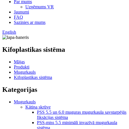
Par mums
Uzņēmums VR
Jaunumi
FAQ
Sazinies ar mums
English
Kifoplastikas sistēma
Mājas
Produkti
Mugurkauls
Kifoplastikas sistēma
Kategorijas
Mugurkauls
Kātiņa skrūve
PSS 5.5 un 6.0 muguras mugurkaula savstarpējās
fiksācijas sistēma
PSS-miss 5.5 minimāli invazīvā mugurkaula
sistēma