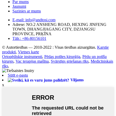
Par mums
Jaunumi
Sazinies ar mums
E-mail: info@andtosi.com
Adrese: NO.2 ANSHENG ROAD, HEXING JINFENG
TOWN, DHANGJIAGANG CITY, DZJANGSU
PROVINCE, PRĶĪNA
Tālr.: +86-80156101
© Autortiesības — 2010-2022 : Visas tiesības aizsargātas.
Karstie
produkti
,
Vietnes karte
Ortopēdiskie instrumenti
,
Pēdas potītes ķirurģija
,
Pēdu un potīšu
ķirurgs
,
Vac terapijas mašīna
,
Svārstīgs griešanas rīks
,
Medicīniskais
rīks
,
Sūtīt e-pastu
Viljams
x