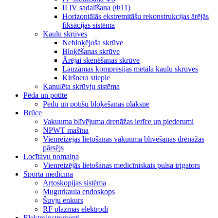
II IV sadalīšana (Φ11)
Horizontālās ekstremitāšu rekonstrukcijas ārējās
fiksācijas sistēma
Kaulu skrūves
Nebloķējoša skrūve
Bloķēšanas skrūve
Ārējai skenēšanas skrūve
Lauzāmas kompresijas metāla kaulu skrūves
Kiršnera stieple
Kanulēta skrūvju sistēma
Pēda un potīte
Pēdu un potīšu bloķēšanas plāksne
Brūce
Vakuuma blīvējuma drenāžas ierīce un piederumi
NPWT mašīna
Vienreizējās lietošanas vakuuma blīvēšanas drenāžas
pārsējs
Locītavu nomaiņa
Vienreizējās lietošanas medicīniskais pulsa irigators
Sporta medicīna
Artoskopijas sistēma
Mugurkaula endoskops
Šuvju enkurs
RF plazmas elektrodi
Elektroinstrumenti