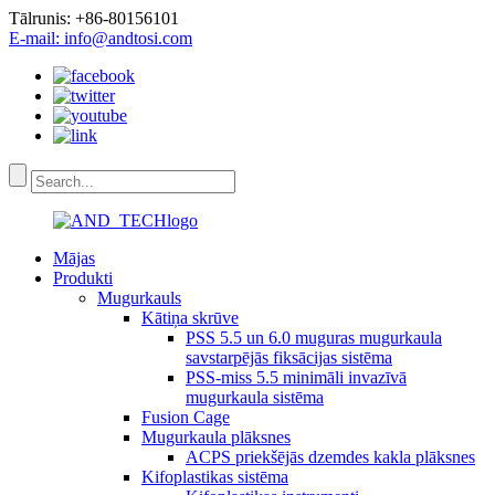
Tālrunis: +86-80156101
E-mail: info@andtosi.com
Mājas
Produkti
Mugurkauls
Kātiņa skrūve
PSS 5.5 un 6.0 muguras mugurkaula
savstarpējās fiksācijas sistēma
PSS-miss 5.5 minimāli invazīvā
mugurkaula sistēma
Fusion Cage
Mugurkaula plāksnes
ACPS priekšējās dzemdes kakla plāksnes
Kifoplastikas sistēma