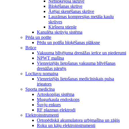
Nebloķējoša skrūve
Bloķēšanas skrūve
Ārējai skenēšanas skrūve
Lauzāmas kompresijas metāla kaulu
skrūves
Kiršnera stieple
Kanulēta skrūvju sistēma
Pēda un potīte
Pēdu un potīšu bloķēšanas plāksne
Brūce
Vakuuma blīvējuma drenāžas ierīce un piederumi
NPWT mašīna
Vienreizējās lietošanas vakuuma blīvēšanas
drenāžas pārsējs
Locītavu nomaiņa
Vienreizējās lietošanas medicīniskais pulsa
irigators
Sporta medicīna
Artoskopijas sistēma
Mugurkaula endoskops
Šuvju enkurs
RF plazmas elektrodi
Elektroinstrumenti
Ortopēdiskā akumulatora urbjmašīna un zāģis
Roku un kāju elektroinstrumenti