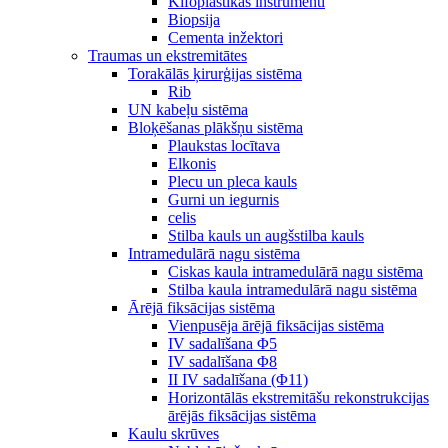
Kifoplastikas instrumenti
Biopsija
Cementa inžektori
Traumas un ekstremitātes
Torakālās ķirurģijas sistēma
Rib
UN kabeļu sistēma
Bloķēšanas plākšņu sistēma
Plaukstas locītava
Elkonis
Plecu un pleca kauls
Gurni un iegurnis
celis
Stilba kauls un augšstilba kauls
Intramedulārā nagu sistēma
Ciskas kaula intramedulārā nagu sistēma
Stilba kaula intramedulārā nagu sistēma
Ārējā fiksācijas sistēma
Vienpusēja ārējā fiksācijas sistēma
IV sadalīšana Φ5
IV sadalīšana Φ8
II IV sadalīšana (Φ11)
Horizontālās ekstremitāšu rekonstrukcijas
ārējās fiksācijas sistēma
Kaulu skrūves