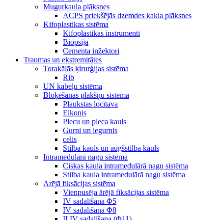
Mugurkaula plāksnes
ACPS priekšējās dzemdes kakla plāksnes
Kifoplastikas sistēma
Kifoplastikas instrumenti
Biopsija
Cementa inžektori
Traumas un ekstremitātes
Torakālās ķirurģijas sistēma
Rib
UN kabeļu sistēma
Bloķēšanas plākšņu sistēma
Plaukstas locītava
Elkonis
Plecu un pleca kauls
Gurni un iegurnis
celis
Stilba kauls un augšstilba kauls
Intramedulārā nagu sistēma
Ciskas kaula intramedulārā nagu sistēma
Stilba kaula intramedulārā nagu sistēma
Ārējā fiksācijas sistēma
Vienpusēja ārējā fiksācijas sistēma
IV sadalīšana Φ5
IV sadalīšana Φ8
II IV sadalīšana (Φ11)