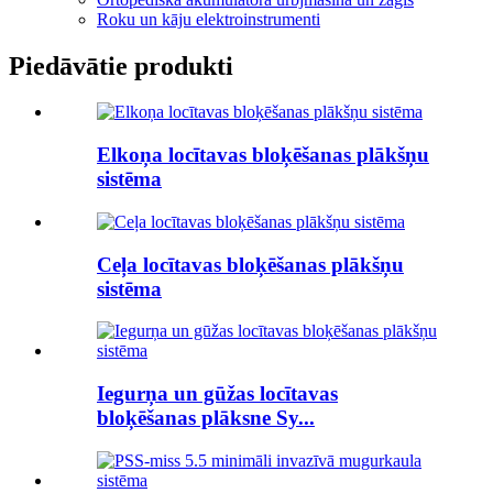
Roku un kāju elektroinstrumenti
Piedāvātie produkti
Elkoņa locītavas bloķēšanas plākšņu
sistēma
Ceļa locītavas bloķēšanas plākšņu
sistēma
Iegurņa un gūžas locītavas
bloķēšanas plāksne Sy...