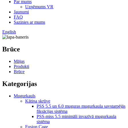
Par mums
Uzņēmums VR
Jaunumi
FAQ
Sazinies ar mums
English
Brūce
Mājas
Produkti
Brūce
Kategorijas
Mugurkauls
Kātiņa skrūve
PSS 5.5 un 6.0 muguras mugurkaula savstarpējās
fiksācijas sistēma
PSS-miss 5.5 minimāli invazīvā mugurkaula
sistēma
Fusion Cage