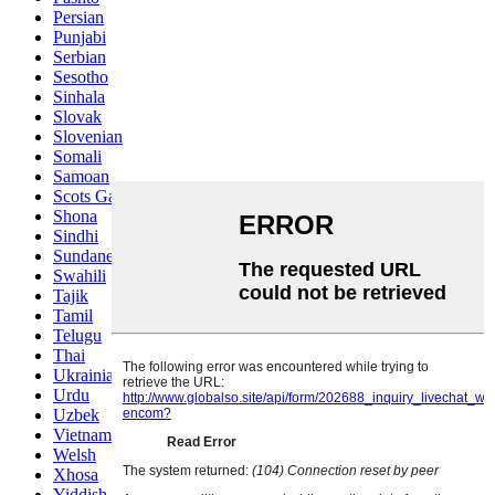
Persian
Punjabi
Serbian
Sesotho
Sinhala
Slovak
Slovenian
Somali
Samoan
Scots Gaelic
Shona
Sindhi
Sundanese
Swahili
Tajik
Tamil
Telugu
Thai
Ukrainian
Urdu
Uzbek
Vietnamese
Welsh
Xhosa
Yiddish