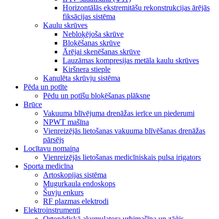
Horizontālās ekstremitāšu rekonstrukcijas ārējās
fiksācijas sistēma
Kaulu skrūves
Nebloķējoša skrūve
Bloķēšanas skrūve
Ārējai skenēšanas skrūve
Lauzāmas kompresijas metāla kaulu skrūves
Kiršnera stieple
Kanulēta skrūvju sistēma
Pēda un potīte
Pēdu un potīšu bloķēšanas plāksne
Brūce
Vakuuma blīvējuma drenāžas ierīce un piederumi
NPWT mašīna
Vienreizējās lietošanas vakuuma blīvēšanas drenāžas
pārsējs
Locītavu nomaiņa
Vienreizējās lietošanas medicīniskais pulsa irigators
Sporta medicīna
Artoskopijas sistēma
Mugurkaula endoskops
Šuvju enkurs
RF plazmas elektrodi
Elektroinstrumenti
Ortopēdiskā akumulatora urbjmašīna un zāģis