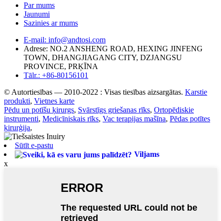
Par mums
Jaunumi
Sazinies ar mums
E-mail: info@andtosi.com
Adrese: NO.2 ANSHENG ROAD, HEXING JINFENG
TOWN, DHANGJIAGANG CITY, DZJANGSU
PROVINCE, PRĶĪNA
Tālr.: +86-80156101
© Autortiesības — 2010-2022 : Visas tiesības aizsargātas.
Karstie
produkti
,
Vietnes karte
Pēdu un potīšu ķirurgs
,
Svārstīgs griešanas rīks
,
Ortopēdiskie
instrumenti
,
Medicīniskais rīks
,
Vac terapijas mašīna
,
Pēdas potītes
ķirurģija
,
Sūtīt e-pastu
Viljams
x