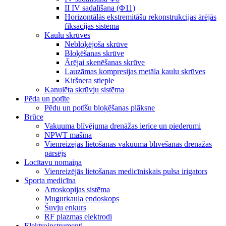
II IV sadalīšana (Φ11)
Horizontālās ekstremitāšu rekonstrukcijas ārējās
fiksācijas sistēma
Kaulu skrūves
Nebloķējoša skrūve
Bloķēšanas skrūve
Ārējai skenēšanas skrūve
Lauzāmas kompresijas metāla kaulu skrūves
Kiršnera stieple
Kanulēta skrūvju sistēma
Pēda un potīte
Pēdu un potīšu bloķēšanas plāksne
Brūce
Vakuuma blīvējuma drenāžas ierīce un piederumi
NPWT mašīna
Vienreizējās lietošanas vakuuma blīvēšanas drenāžas
pārsējs
Locītavu nomaiņa
Vienreizējās lietošanas medicīniskais pulsa irigators
Sporta medicīna
Artoskopijas sistēma
Mugurkaula endoskops
Šuvju enkurs
RF plazmas elektrodi
Elektroinstrumenti