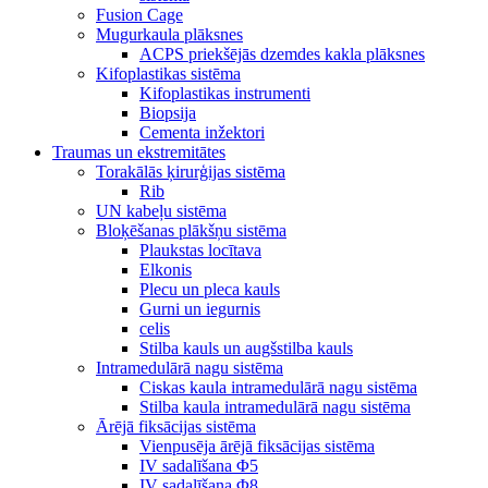
Fusion Cage
Mugurkaula plāksnes
ACPS priekšējās dzemdes kakla plāksnes
Kifoplastikas sistēma
Kifoplastikas instrumenti
Biopsija
Cementa inžektori
Traumas un ekstremitātes
Torakālās ķirurģijas sistēma
Rib
UN kabeļu sistēma
Bloķēšanas plākšņu sistēma
Plaukstas locītava
Elkonis
Plecu un pleca kauls
Gurni un iegurnis
celis
Stilba kauls un augšstilba kauls
Intramedulārā nagu sistēma
Ciskas kaula intramedulārā nagu sistēma
Stilba kaula intramedulārā nagu sistēma
Ārējā fiksācijas sistēma
Vienpusēja ārējā fiksācijas sistēma
IV sadalīšana Φ5
IV sadalīšana Φ8