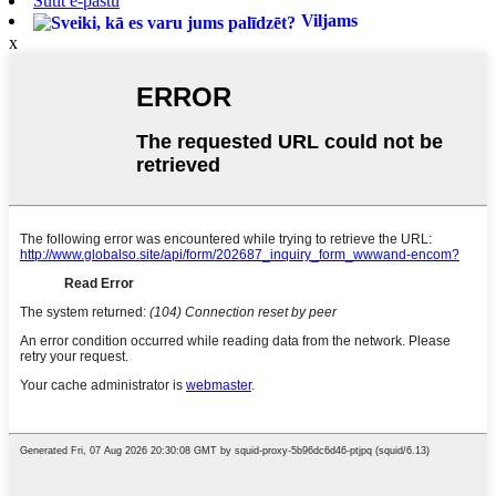
Sūtīt e-pastu
Viljams
x