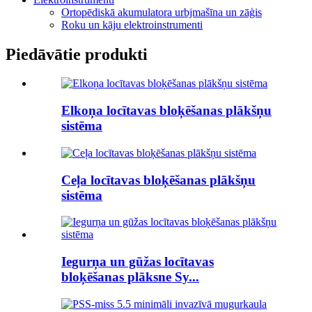
Ortopēdiskā akumulatora urbjmašīna un zāģis
Roku un kāju elektroinstrumenti
Piedāvātie produkti
Elkoņa locītavas bloķēšanas plākšņu
sistēma
Ceļa locītavas bloķēšanas plākšņu
sistēma
Iegurņa un gūžas locītavas
bloķēšanas plāksne Sy...