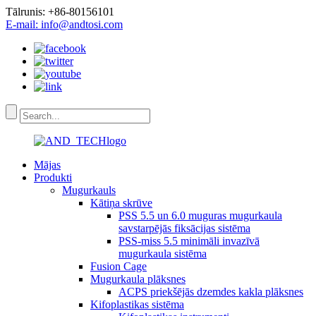
Tālrunis: +86-80156101
E-mail: info@andtosi.com
Mājas
Produkti
Mugurkauls
Kātiņa skrūve
PSS 5.5 un 6.0 muguras mugurkaula
savstarpējās fiksācijas sistēma
PSS-miss 5.5 minimāli invazīvā
mugurkaula sistēma
Fusion Cage
Mugurkaula plāksnes
ACPS priekšējās dzemdes kakla plāksnes
Kifoplastikas sistēma