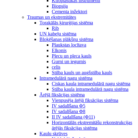
Kifoplastikas instrumenti
Biopsija
Cementa inžektori
Traumas un ekstremitātes
Torakālās ķirurģijas sistēma
Rib
UN kabeļu sistēma
Bloķēšanas plākšņu sistēma
Plaukstas locītava
Elkonis
Plecu un pleca kauls
Gurni un iegurnis
celis
Stilba kauls un augšstilba kauls
Intramedulārā nagu sistēma
Ciskas kaula intramedulārā nagu sistēma
Stilba kaula intramedulārā nagu sistēma
Ārējā fiksācijas sistēma
Vienpusēja ārējā fiksācijas sistēma
IV sadalīšana Φ5
IV sadalīšana Φ8
II IV sadalīšana (Φ11)
Horizontālās ekstremitāšu rekonstrukcijas
ārējās fiksācijas sistēma
Kaulu skrūves