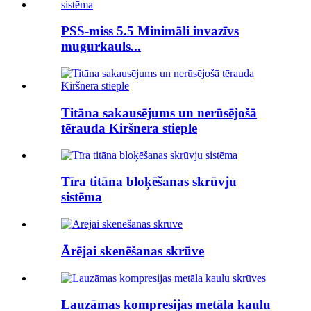
PSS-miss 5.5 Minimāli invazīvs
mugurkauls...
Titāna sakausējums un nerūsējošā
tērauda Kiršnera stieple
Tīra titāna bloķēšanas skrūvju
sistēma
Ārējai skenēšanas skrūve
Lauzāmas kompresijas metāla kaulu