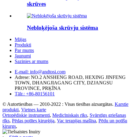
skrūves
Nebloķējoša skrūvju sistēma
Mājas
Produkti
Par mums
Jaunumi
Sazinies ar mums
E-mail: info@andtosi.com
Adrese: NO.2 ANSHENG ROAD, HEXING JINFENG
TOWN, DHANGJIAGANG CITY, DZJANGSU
PROVINCE, PRĶĪNA
Tālr.: +86-80156101
© Autortiesības — 2010-2022 : Visas tiesības aizsargātas.
Karstie
produkti
,
Vietnes karte
Ortopēdiskie instrumenti
,
Medicīniskais rīks
,
Svārstīgs griešanas
rīks
,
Pēdas potītes ķirurģija
,
Vac terapijas mašīna
,
Pēdu un potīšu
ķirurgs
,