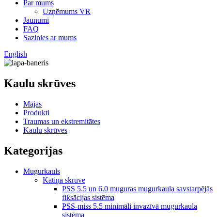
Par mums
Uzņēmums VR
Jaunumi
FAQ
Sazinies ar mums
English
Kaulu skrūves
Mājas
Produkti
Traumas un ekstremitātes
Kaulu skrūves
Kategorijas
Mugurkauls
Kātiņa skrūve
PSS 5.5 un 6.0 muguras mugurkaula savstarpējās
fiksācijas sistēma
PSS-miss 5.5 minimāli invazīvā mugurkaula
sistēma