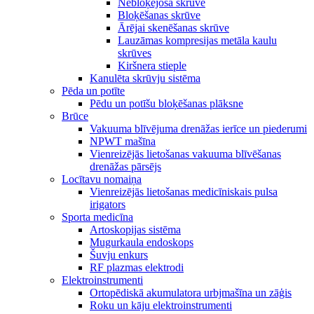
Nebloķējoša skrūve
Bloķēšanas skrūve
Ārējai skenēšanas skrūve
Lauzāmas kompresijas metāla kaulu
skrūves
Kiršnera stieple
Kanulēta skrūvju sistēma
Pēda un potīte
Pēdu un potīšu bloķēšanas plāksne
Brūce
Vakuuma blīvējuma drenāžas ierīce un piederumi
NPWT mašīna
Vienreizējās lietošanas vakuuma blīvēšanas
drenāžas pārsējs
Locītavu nomaiņa
Vienreizējās lietošanas medicīniskais pulsa
irigators
Sporta medicīna
Artoskopijas sistēma
Mugurkaula endoskops
Šuvju enkurs
RF plazmas elektrodi
Elektroinstrumenti
Ortopēdiskā akumulatora urbjmašīna un zāģis
Roku un kāju elektroinstrumenti