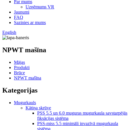
Par mums
Uzņēmums VR
Jaunumi
FAQ
Sazinies ar mums
English
NPWT mašīna
Mājas
Produkti
Brūce
NPWT mašīna
Kategorijas
Mugurkauls
Kātiņa skrūve
PSS 5.5 un 6.0 muguras mugurkaula savstarpējās
fiksācijas sistēma
PSS-miss 5.5 minimāli invazīvā mugurkaula
sistēma