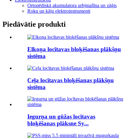
Ortopēdiskā akumulatora urbjmašīna un zāģis
Roku un kāju elektroinstrumenti
Piedāvātie produkti
Elkoņa locītavas bloķēšanas plākšņu
sistēma
Ceļa locītavas bloķēšanas plākšņu
sistēma
Iegurņa un gūžas locītavas
bloķēšanas plāksne Sy...