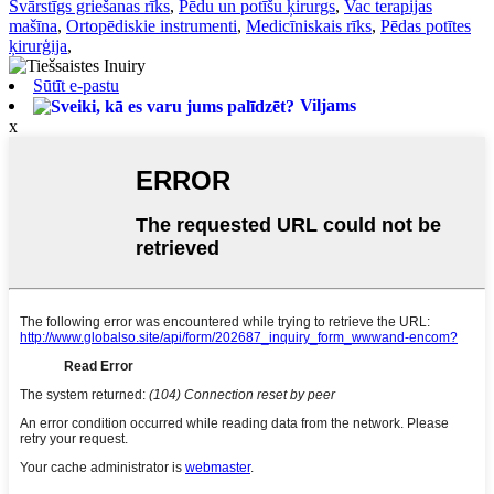
Svārstīgs griešanas rīks
,
Pēdu un potīšu ķirurgs
,
Vac terapijas
mašīna
,
Ortopēdiskie instrumenti
,
Medicīniskais rīks
,
Pēdas potītes
ķirurģija
,
Sūtīt e-pastu
Viljams
x