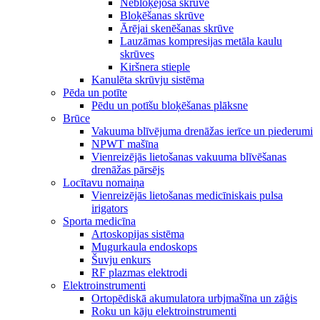
Nebloķējoša skrūve
Bloķēšanas skrūve
Ārējai skenēšanas skrūve
Lauzāmas kompresijas metāla kaulu
skrūves
Kiršnera stieple
Kanulēta skrūvju sistēma
Pēda un potīte
Pēdu un potīšu bloķēšanas plāksne
Brūce
Vakuuma blīvējuma drenāžas ierīce un piederumi
NPWT mašīna
Vienreizējās lietošanas vakuuma blīvēšanas
drenāžas pārsējs
Locītavu nomaiņa
Vienreizējās lietošanas medicīniskais pulsa
irigators
Sporta medicīna
Artoskopijas sistēma
Mugurkaula endoskops
Šuvju enkurs
RF plazmas elektrodi
Elektroinstrumenti
Ortopēdiskā akumulatora urbjmašīna un zāģis
Roku un kāju elektroinstrumenti