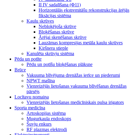
II IV sadalīšana (Φ11)
Horizontālās ekstremitāšu rekonstrukcijas ārējās
fiksācijas sistēma
Kaulu skrūves
Nebloķējoša skrūve
Bloķēšanas skrūve
Ārējai skenēšanas skrūve
Lauzāmas kompresijas metāla kaulu skrūves
Kiršnera stieple
Kanulēta skrūvju sistēma
Pēda un potīte
Pēdu un potīšu bloķēšanas plāksne
Brūce
Vakuuma blīvējuma drenāžas ierīce un piederumi
NPWT mašīna
Vienreizējās lietošanas vakuuma blīvēšanas drenāžas
pārsējs
Locītavu nomaiņa
Vienreizējās lietošanas medicīniskais pulsa irigators
Sporta medicīna
Artoskopijas sistēma
Mugurkaula endoskops
Šuvju enkurs
RF plazmas elektrodi
Elektroinstrumenti