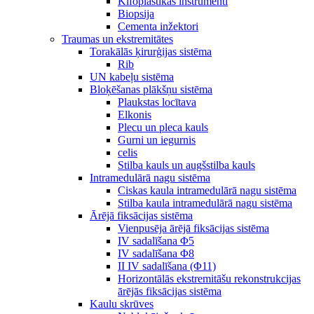
Kifoplastikas instrumenti
Biopsija
Cementa inžektori
Traumas un ekstremitātes
Torakālās ķirurģijas sistēma
Rib
UN kabeļu sistēma
Bloķēšanas plākšņu sistēma
Plaukstas locītava
Elkonis
Plecu un pleca kauls
Gurni un iegurnis
celis
Stilba kauls un augšstilba kauls
Intramedulārā nagu sistēma
Ciskas kaula intramedulārā nagu sistēma
Stilba kaula intramedulārā nagu sistēma
Ārējā fiksācijas sistēma
Vienpusēja ārējā fiksācijas sistēma
IV sadalīšana Φ5
IV sadalīšana Φ8
II IV sadalīšana (Φ11)
Horizontālās ekstremitāšu rekonstrukcijas
ārējās fiksācijas sistēma
Kaulu skrūves