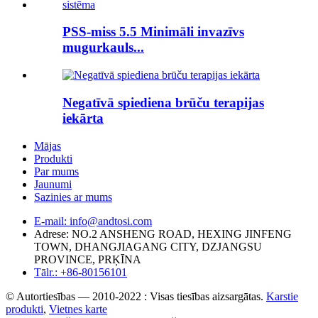
PSS-miss 5.5 Minimāli invazīvs
mugurkauls...
Negatīvā spiediena brūču terapijas
iekārta
Mājas
Produkti
Par mums
Jaunumi
Sazinies ar mums
E-mail: info@andtosi.com
Adrese: NO.2 ANSHENG ROAD, HEXING JINFENG
TOWN, DHANGJIAGANG CITY, DZJANGSU
PROVINCE, PRĶĪNA
Tālr.: +86-80156101
© Autortiesības — 2010-2022 : Visas tiesības aizsargātas.
Karstie
produkti
,
Vietnes karte