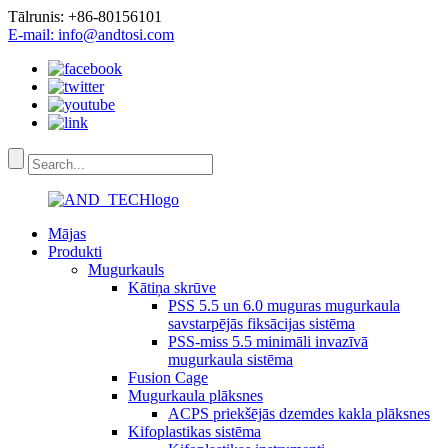
Tālrunis: +86-80156101
E-mail: info@andtosi.com
Mājas
Produkti
Mugurkauls
Kātiņa skrūve
PSS 5.5 un 6.0 muguras mugurkaula
savstarpējās fiksācijas sistēma
PSS-miss 5.5 minimāli invazīvā
mugurkaula sistēma
Fusion Cage
Mugurkaula plāksnes
ACPS priekšējās dzemdes kakla plāksnes
Kifoplastikas sistēma