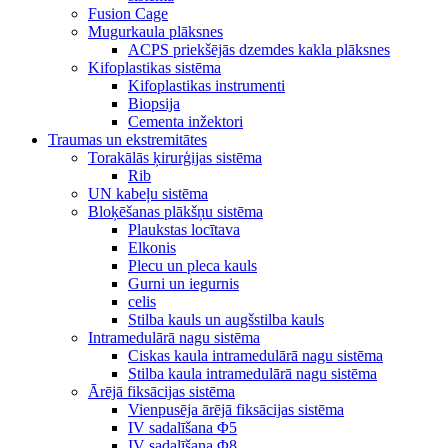
Fusion Cage
Mugurkaula plāksnes
ACPS priekšējās dzemdes kakla plāksnes
Kifoplastikas sistēma
Kifoplastikas instrumenti
Biopsija
Cementa inžektori
Traumas un ekstremitātes
Torakālās ķirurģijas sistēma
Rib
UN kabeļu sistēma
Bloķēšanas plākšņu sistēma
Plaukstas locītava
Elkonis
Plecu un pleca kauls
Gurni un iegurnis
celis
Stilba kauls un augšstilba kauls
Intramedulārā nagu sistēma
Ciskas kaula intramedulārā nagu sistēma
Stilba kaula intramedulārā nagu sistēma
Ārējā fiksācijas sistēma
Vienpusēja ārējā fiksācijas sistēma
IV sadalīšana Φ5
IV sadalīšana Φ8