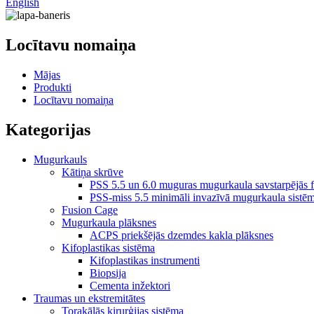
English
Locītavu nomaiņa
Mājas
Produkti
Locītavu nomaiņa
Kategorijas
Mugurkauls
Kātiņa skrūve
PSS 5.5 un 6.0 muguras mugurkaula savstarpējās fi
PSS-miss 5.5 minimāli invazīvā mugurkaula sistē
Fusion Cage
Mugurkaula plāksnes
ACPS priekšējās dzemdes kakla plāksnes
Kifoplastikas sistēma
Kifoplastikas instrumenti
Biopsija
Cementa inžektori
Traumas un ekstremitātes
Torakālās ķirurģijas sistēma