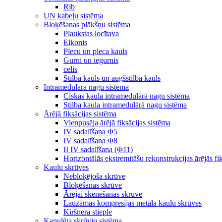
Rib
UN kabeļu sistēma
Bloķēšanas plākšņu sistēma
Plaukstas locītava
Elkonis
Plecu un pleca kauls
Gurni un iegurnis
celis
Stilba kauls un augšstilba kauls
Intramedulārā nagu sistēma
Ciskas kaula intramedulārā nagu sistēma
Stilba kaula intramedulārā nagu sistēma
Ārējā fiksācijas sistēma
Vienpusēja ārējā fiksācijas sistēma
IV sadalīšana Φ5
IV sadalīšana Φ8
II IV sadalīšana (Φ11)
Horizontālās ekstremitāšu rekonstrukcijas ārējās fi
Kaulu skrūves
Nebloķējoša skrūve
Bloķēšanas skrūve
Ārējai skenēšanas skrūve
Lauzāmas kompresijas metāla kaulu skrūves
Kiršnera stieple
Kanulēta skrūvju sistēma